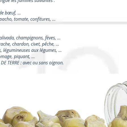
ngue les familles suivantes :
e bœuf, ...
cho, tomate, confitures, ...
alivada, champignons, fèves, ...
che, chardon, civet, pêche, ...
, légumineuses aux légumes, ...
omage, piquant, ...
 TERRE : avec ou sans oignon.