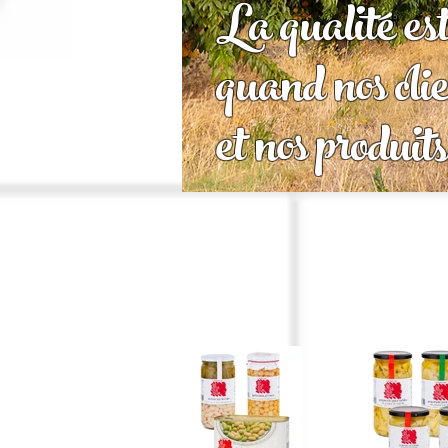
La qualité es
quand nos cli
et nos produits