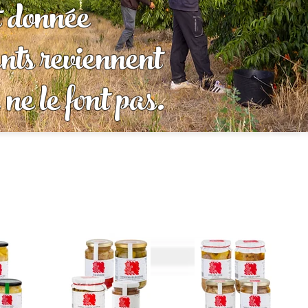
t donnée
ents reviennent
 ne le font pas.