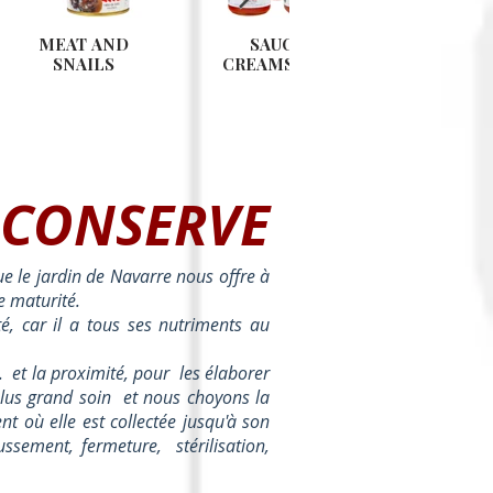
MEAT AND
SAUCES,
PRETT
SNAILS
CREAMS, JAMS
TU
 CONSERVE
e le jardin de Navarre nous offre à
e maturité.
té, car il a tous ses nutriments au
.
et la proximité, pour
les élaborer
plus grand soin
et nous choyons la
où elle est collectée jusqu'à son
ussement, fermeture,
stérilisation,