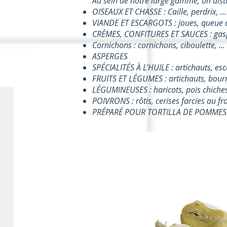
Au sein de notre large gamme, on disti
OISEAUX ET CHASSE : Caille, perdrix, ...
VIANDE ET ESCARGOTS : joues, queue d
CRÈMES, CONFITURES ET SAUCES : gaspa
Cornichons : cornichons, ciboulette, ...
ASPERGES
SPÉCIALITÉS À L'HUILE : artichauts, esc
FRUITS ET LÉGUMES : artichauts, bourra
LÉGUMINEUSES : haricots, pois chiches
POIVRONS : rôtis, cerises farcies au fr
PRÉPARÉ POUR TORTILLA DE POMMES DE