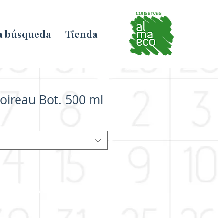
la búsqueda
Tienda
oireau Bot. 500 ml
me de terre épluchée, eau de