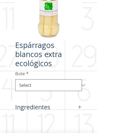
Espárragos
blancos extra
ecológicos
Bote
*
Ingredientes
Espárragos*, agua y sal.
* procedente de agricultura
ecológica.