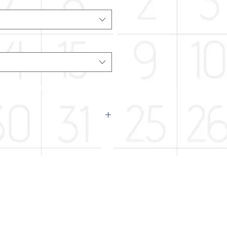
), eau, sel, acidifiant (E-330).
tique de cookies