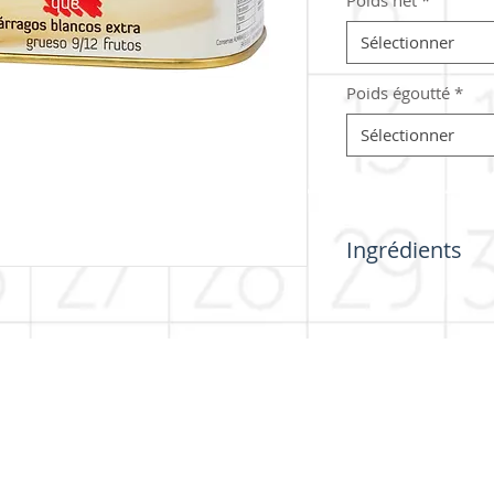
Poids net
*
Sélectionner
Poids égoutté
*
Sélectionner
Ingrédients
Asperges (origine UE
ch en conserve -
Avis juridique
-
Politique de confidentialité
-
Poli