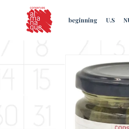
beginning
U.S
N