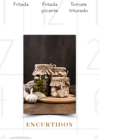
Fritada
Fritada
Tomate
Sofrito de
picante
triturado
ENCURTIDOS