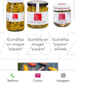
Guindillas
Guindilla en
Guindillas
Pepinillos
en vinagre
vinagre
"piparra"
rellenos de
"piparra"
"piparra"
aliñada
Teléfono
Correo
Instagram