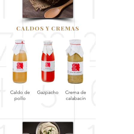
CALDOS Y CREMAS
Caldo de
Gazpacho
Crema de
Crema de
pollo
calabacín
calabaza