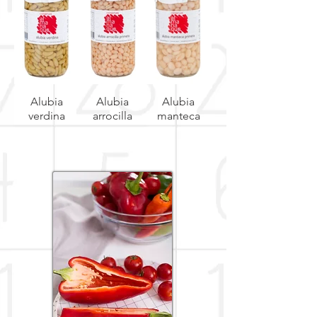
Alubia
Alubia
Alubia
verdina
arrocilla
manteca
primera