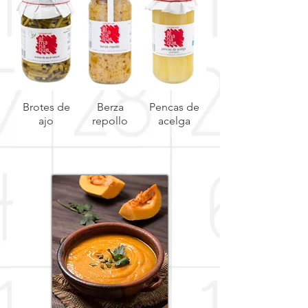
Brotes de
Berza
Pencas de
Menestra de
ajo
repollo
acelga
verduras