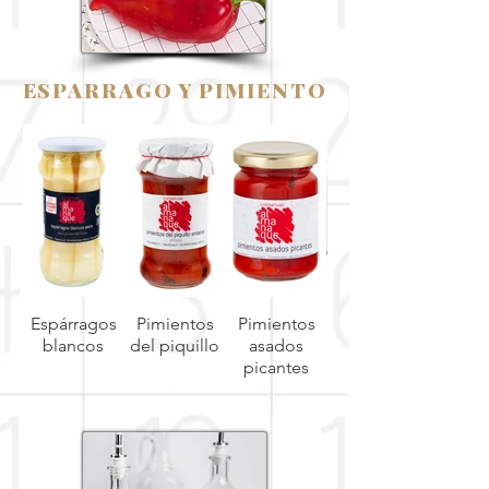
ESPARRAGO Y PIMIENTO
Espárragos
Pimientos
Pimientos
Pimientos
blancos
del piquillo
asados
picantes
rellenos de