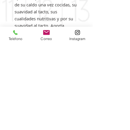
de su caldo una vez cocidas, su 
suavidad al tacto, sus 
cualidades nutritivas y por su 
suavidad al tacto. Aporta 
proteínas, hidratos de carbono, 
Teléfono
Correo
Instagram
minerales, vitamina B y fibra. 
Es una variedad muy apreciada 
por su intenso sabor, 
simplemente cocidas con agua 
y un poquito de sal.
Ingredientes
Alubia tolosana, agua, sal.