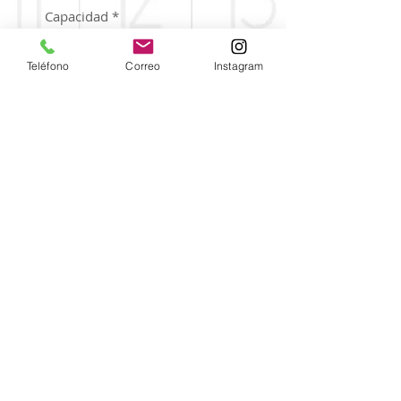
Capacidad
*
Teléfono
Correo
Instagram
Peso Neto
*
Ingredientes
Habitas (69%), aceite de oliva
(29%), sal, acidulante (ácido
cítrico), agua.