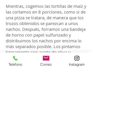
Mientras, cogemos las tortillas de maíz y
las cortamos en 8 porciones, como si de
una pizza se tratara, de manera que los
trozos obtenidos se parezcan a unos
nachos. Después, forramos una bandeja
de horno con papel sulfurizado y
distribuimos los nachos por encima lo
más separados posible. Los pintamos
ligeramente con aceite de oliva y
espolvoreamos por encima ajo en polvo
(opcional). Sólo nos queda meter la
Teléfono
Correo
Instagram
bandeja al horno y dejar que se tuesten
entre 12 y 15 minutos, controlándolo
siempre, no se vayan a quemar.
Por último, sacamos nuestros nachos
particulares del horno, los echamos en
una fuente y repartimos la salsa
boloñesa vegetal por el centro.
Volvemos a meter al horno 5 minutos
(más o menos) para que se temple la
salsa con el calor residual y ¡A comer!